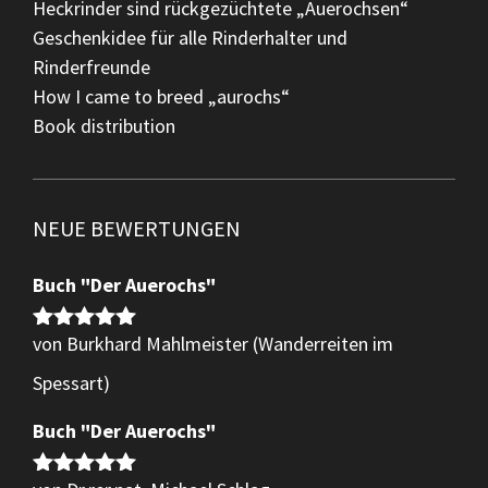
Heckrinder sind rückgezüchtete „Auerochsen“
Geschenkidee für alle Rinderhalter und
Rinderfreunde
How I came to breed „aurochs“
Book distribution
NEUE BEWERTUNGEN
Buch "Der Auerochs"
von Burkhard Mahlmeister (Wanderreiten im
Bewertet
mit
5
von 5
Spessart)
Buch "Der Auerochs"