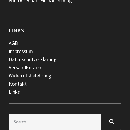
von Dr.rer.nat. Michael Schlag
Bewertet
mit
5
von 5
LINKS
AGB
Impressum
Datenschutzerklärung
Versandkosten
Widerrufsbelehrung
Kontakt
Links