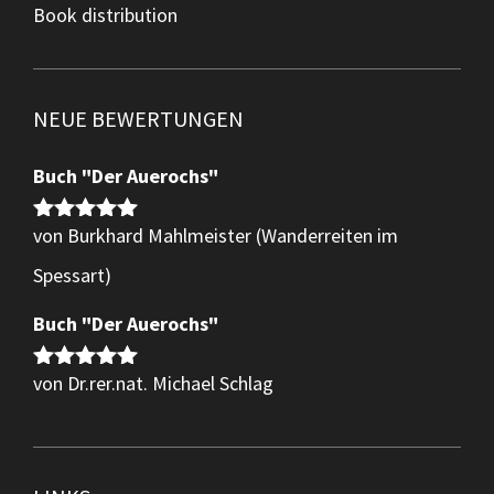
Book distribution
NEUE BEWERTUNGEN
Buch "Der Auerochs"
von Burkhard Mahlmeister (Wanderreiten im
Bewertet
mit
5
von 5
Spessart)
Buch "Der Auerochs"
von Dr.rer.nat. Michael Schlag
Bewertet
mit
5
von 5