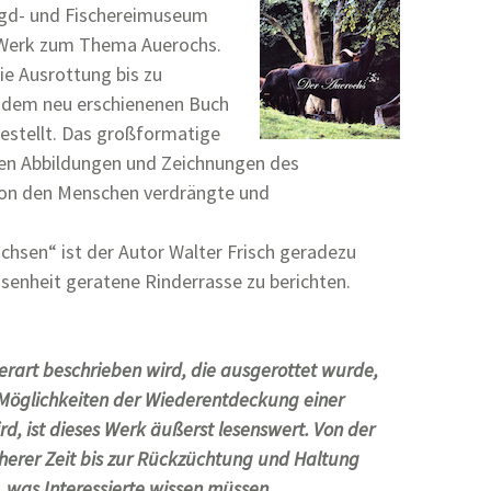
agd- und Fischereimuseum
 Werk zum Thema Auerochs.
ie Ausrottung bis zu
n dem neu erschienenen Buch
gestellt. Das großformatige
llen Abbildungen und Zeichnungen des
 von den Menschen verdrängte und
chsen“ ist der Autor Walter Frisch geradezu
ssenheit geratene Rinderrasse zu berichten.
erart beschrieben wird, die ausgerottet wurde,
Möglichkeiten der Wiederentdeckung einer
, ist dieses Werk äußerst lesenswert. Von der
erer Zeit bis zur Rückzüchtung und Haltung
, was Interessierte wissen müssen.