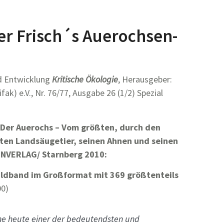
er Frisch´s Auerochsen-
nd Entwicklung
Kritische Ökologie
, Herausgeber:
ak) e.V., Nr. 76/77, Ausgabe 26 (1/2) Spezial
 Der Auerochs – Vom größten, durch den
en Landsäugetier, seinen Ahnen und seinen
ENVERLAG/ Starnberg 2010:
ildband im Großformat mit 369 größtenteils
00)
hne heute einer der bedeutendsten und