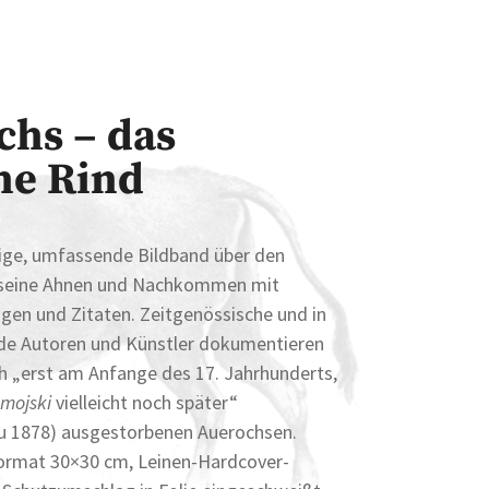
chs – das
he Rind
zige, umfassende Bildband über den
, seine Ahnen und Nachkommen mit
gen und Zitaten. Zeitgenössische und in
ende Autoren und Künstler dokumentieren
 „erst am Anfange des 17. Jahrhunderts,
amojski
vielleicht noch später“
u 1878) ausgestorbenen Auerochsen.
ormat 30×30 cm, Leinen-Hardcover-