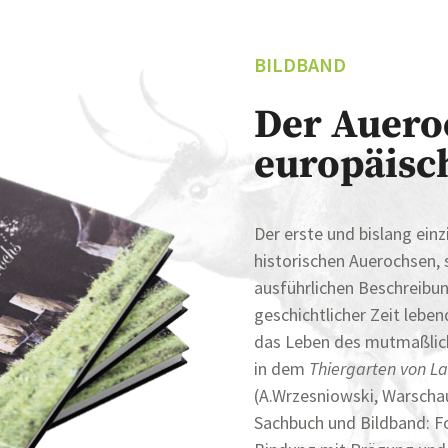
BILDBAND
Der Auero
europäisc
Der erste und bislang ein
historischen Auerochsen
ausführlichen Beschreibun
geschichtlicher Zeit leb
das Leben des mutmaßlich
in dem
Thiergarten von L
(A.Wrzesniowski, Warscha
Sachbuch und Bildband: F