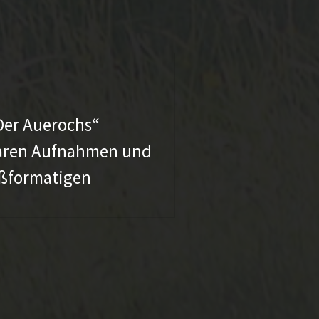
Daniel K
Der Auerochs“
„Gratula
rbaren Aufnahmen und
oßformatigen