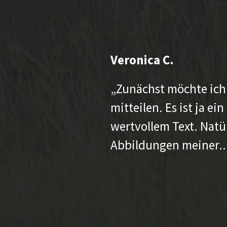
Veronica C.
st als
„Zunächst möchte ich
rnt. Es
mitteilen. Es ist ja
wertvollem Text. Natü
Abbildungen meiner..