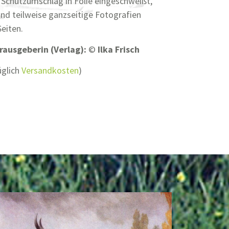
Schutzumschlag in Folie eingeschweißt,
und teilweise ganzseitige Fotografien
eiten.
erausgeberin (Verlag):
©
Ilka Frisch
üglich
Versandkosten
)