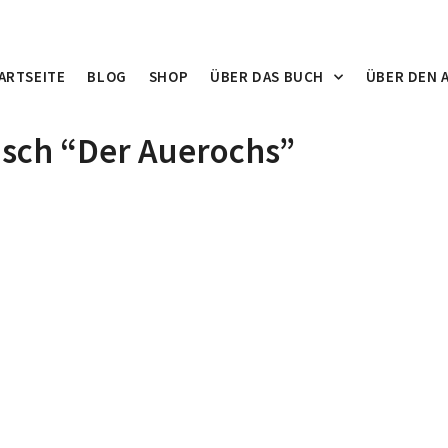
ARTSEITE
BLOG
SHOP
ÜBER DAS BUCH
ÜBER DEN 
isch “Der Auerochs”