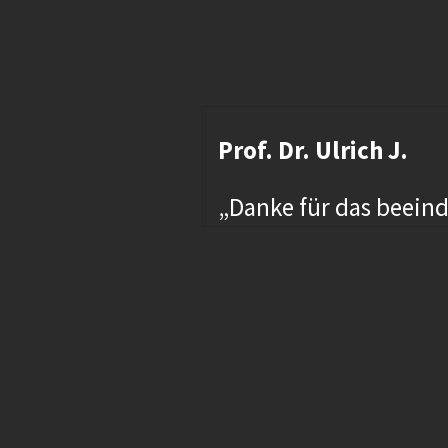
Prof. Dr. Ulrich J.
“
„Danke für das beein
men und