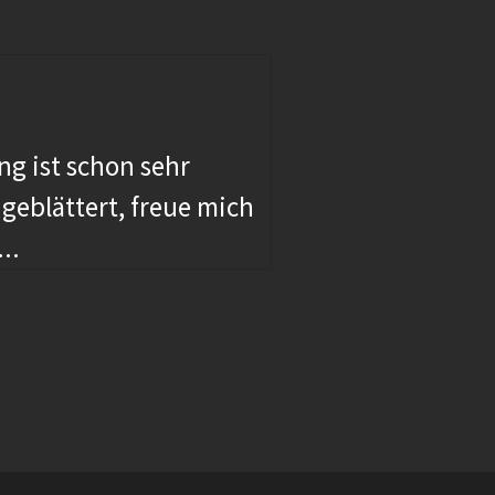
Kerstin 
g ist schon sehr
„Lieben D
geblättert, freue mich
wunderba
..
eigenen 