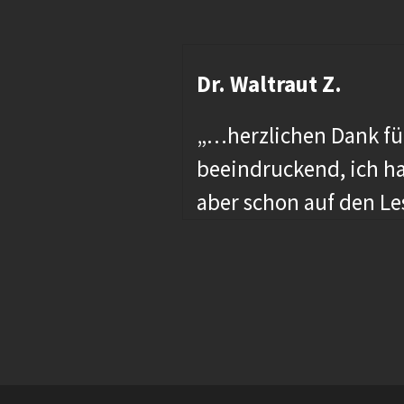
Dr. Waltraut Z.
“
„…herzlichen Dank fü
men und
beeindruckend, ich ha
aber schon auf den Les