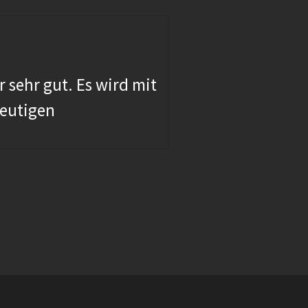
Wilhelm 
r sehr gut. Es wird mit
“ … habe
heutigen
und umfa
einem La