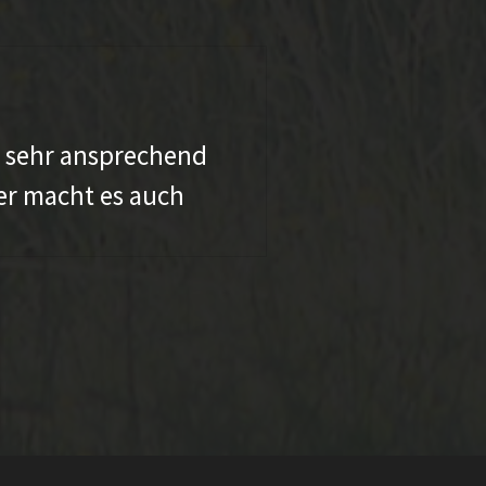
Veronica
t sehr ansprechend
„Zunächs
er macht es auch
mitteile
wertvoll
Abbildun