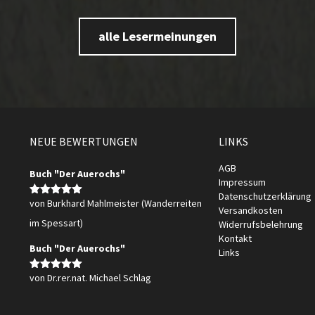
alle Lesermeinungen
NEUE BEWERTUNGEN
LINKS
AGB
Buch "Der Auerochs"
Impressum
Datenschutzerklärung
von Burkhard Mahlmeister (Wanderreiten
Bewertet
Versandkosten
mit
5
von 5
im Spessart)
Widerrufsbelehrung
Kontakt
Buch "Der Auerochs"
Links
von Dr.rer.nat. Michael Schlag
Bewertet
mit
5
von 5